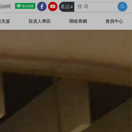
品詢問
術支援
投資人專區
聯絡青鋼
會員中心
dMicro微孔吸音板
吸音板平板系列
吸音板障板系列
吸音板曲型天花
吸音板蜂巢金屬天花
吸音板吸音牆系列
吸音板客製化造型
幾何吸音體