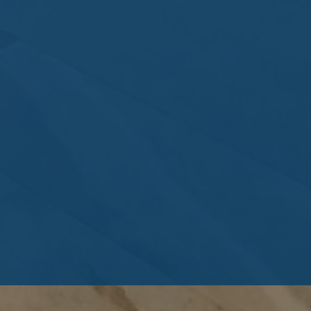
微孔吸音板為先進的高性能吸音綠建材，可多元應用；無
材，免除吸音材落纖汙染之困擾。