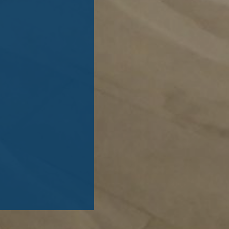
需貼附吸音