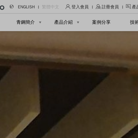
ENGLISH
繁體中文
登入會員
註冊會員
產
青鋼簡介
產品介紹
案例分享
技
隔間輕鋼架
造型金屬天花
暗架系統
條狀天花
Soun
一般式隔間
障板天花
暗架系統
卡麗板天花
微孔
管道式隔間
曲型天花
流明系列
微孔
C型框架天花
微孔
蜂巢金屬天花
微孔
鋁擠型造型天花
微孔
特殊造型天花
微孔
微孔